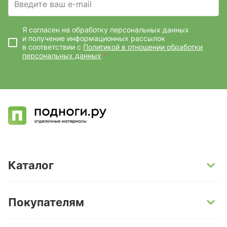
Введите ваш e-mail
Я согласен на обработку персональных данных
и получение информационных рассылок
в соответствии с
Политикой в отношении обработки
персональных данных
*
Каталог
SPC-ламинат
Покупателям
Кварц-винил и LVT-плитка
Инженерная доска
Способы оплаты