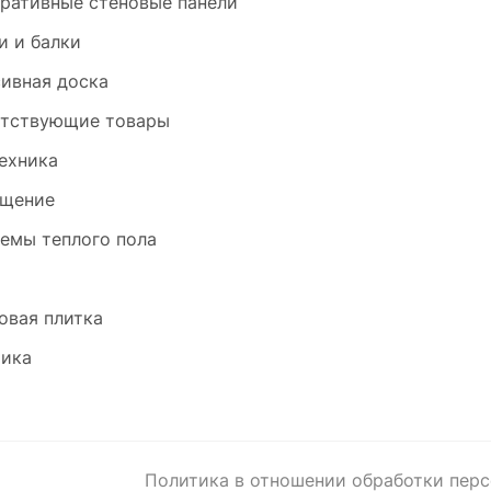
ративные стеновые панели
и и балки
ивная доска
тствующие товары
ехника
щение
емы теплого пола
и
овая плитка
ика
Политика в отношении обработки пер