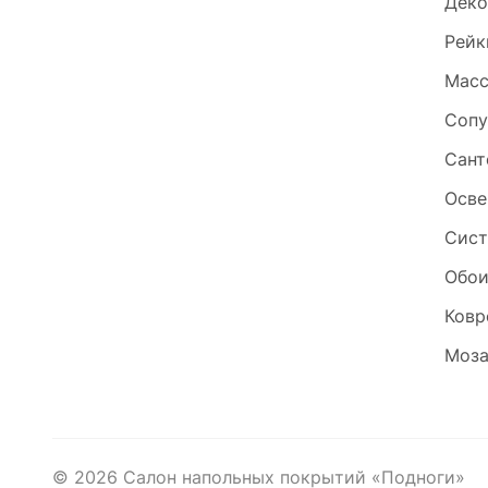
Деко
Рейк
Масс
Сопу
Сант
Осве
Сист
Обо
Ковр
Моза
©
2026
Салон напольных покрытий «Подноги»