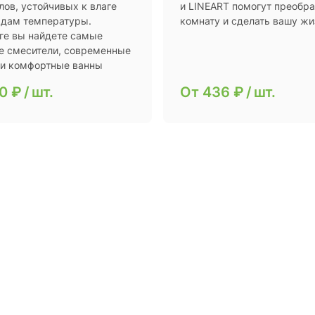
лов, устойчивых к влаге
и LINEART помогут преобра
адам температуры.
комнату и сделать вашу жи
оге вы найдете самые
е смесители, современные
 и комфортные ванны
0 ₽
/
шт.
От
436 ₽
/
шт.