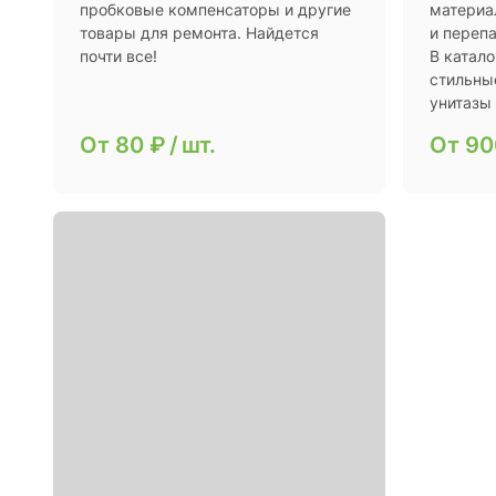
пробковые компенсаторы и другие
материа
товары для ремонта. Найдется
и переп
почти все!
В катал
стильны
унитазы
От
80 ₽
/
шт.
От
90