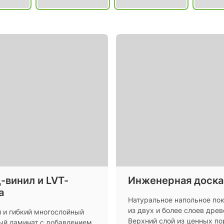
-винил и LVT-
Инженерная доска
а
Натуральное напольное по
из двух и более слоев дре
 и гибкий многослойный
Верхний слой из ценных по
ый ламинат с добавлением