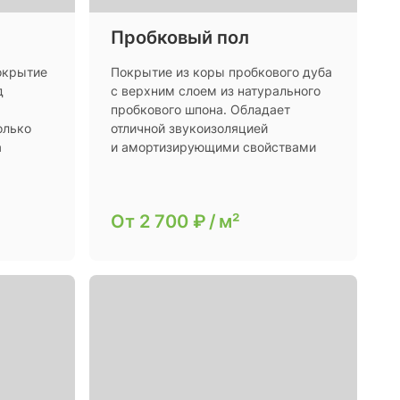
Пробковый пол
окрытие
Покрытие из коры пробкового дуба
д
с верхним слоем из натурального
пробкового шпона. Обладает
олько
отличной звукоизоляцией
а
и амортизирующими свойствами
От
2 700 ₽
/
м²