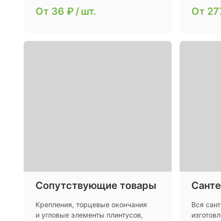
От
36 ₽
/
шт.
От
27
Сопутствующие товары
Санте
Крепления, торцевые окончания
Вся сан
и угловые элементы плинтусов,
изготов