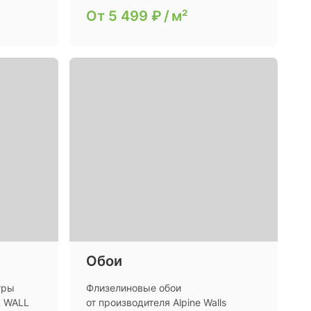
От
5 499 ₽
/
м²
Обои
тры
Флизелиновые обои
L WALL
от производителя Alpine Walls