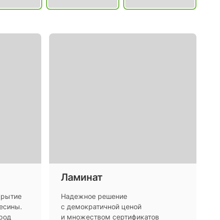
Ламинат
крытие
Надежное решение
весины.
с демократичной ценой
род
и множеством сертификатов