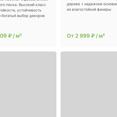
дерева + надежное основа
ого песка. Высокий класс
из влагостойкой фанеры
тойкости, устойчивость
и богатый выбор декоров
309 ₽
/
м²
От
2 999 ₽
/
м²