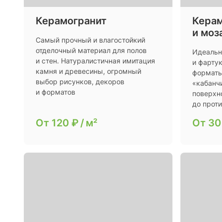
Керамогранит
Керам
и моз
Самый прочный и влагостойкий
отделочный материал для полов
Идеальн
и стен. Натуралистичная имитация
и фарту
камня и древесины, огромный
форматы
выбор рисунков, декоров
«кабанчи
и форматов
поверхн
до прот
От
120 ₽
/
м²
От
30