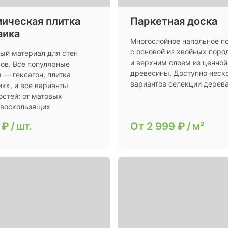
ическая плитка
Паркетная доска
аика
Многослойное напольное п
с основой из хвойных поро
ый материал для стен
и верхним слоем из ценной
ков. Все популярные
древесины. Доступно неск
 — гексагон, плитка
вариантов селекции дерев
к», и все варианты
остей: от матовых
ивоскользящих
 ₽
/
шт.
От
2 999 ₽
/
м²