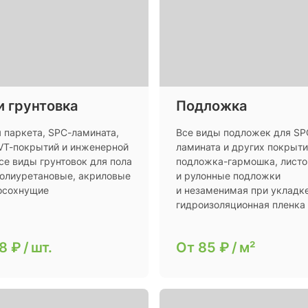
и грунтовка
Подложка
я паркета, SPC-ламината,
Все виды подложек для SP
LVT-покрытий и инженерной
ламината и других покрыти
се виды грунтовок для пола
подложка-гармошка, лист
 полиуретановые, акриловые
и рулонные подложки
осохнущие
и незаменимая при укладк
гидроизоляционная пленка
8 ₽
/
шт.
От
85 ₽
/
м²