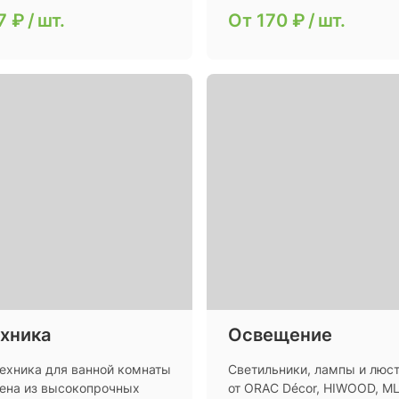
7 ₽
/
шт.
От
170 ₽
/
шт.
хника
Освещение
техника для ванной комнаты
Светильники, лампы и люс
лена из высокопрочных
от ORAC Décor, HIWOOD, M