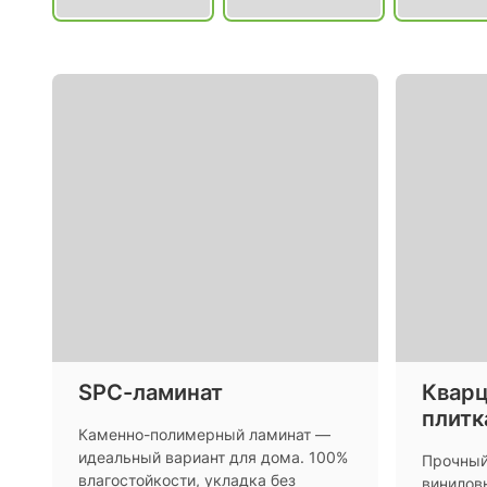
SPC-ламинат
Кварц
плитк
Каменно-полимерный ламинат —
идеальный вариант для дома. 100%
Прочный
влагостойкости, укладка без
винилов