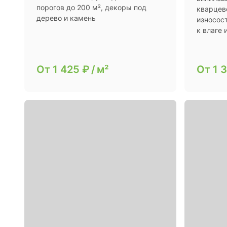
порогов до 200 м², декоры под
кварцев
дерево и камень
износос
к влаге 
От
1 425 ₽
/
м²
От
1 