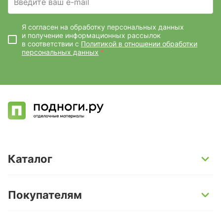
Введите ваш e-mail
Я согласен на обработку персональных данных
и получение информационных рассылок
в соответствии с
Политикой в отношении обработки
персональных данных
*
Каталог
SPC-ламинат
Покупателям
Кварц-винил и LVT-плитка
Инженерная доска
Способы оплаты