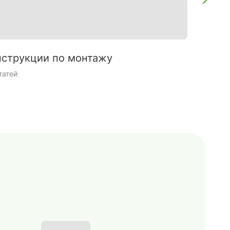
струкции по монтажу
Интерь
татей
9 статей