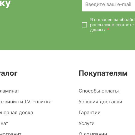
ку
Введите ваш e-mail
Я согласен на обраб
рассылок
в соответс
данных
*
талог
Покупателям
ламинат
Способы оплаты
ц-винил и LVT-плитка
Условия доставки
нерная доска
Гарантии
нат
Услуги
могранит
О компании