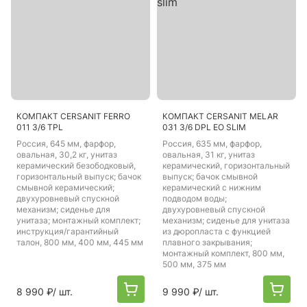
КОМПАКТ CERSANIT FERRO
КОМПАКТ CERSANIT MELAR
011 3/6 TPL
031 3/6 DPL EO SLIM
Россия
, 645 мм, фарфор,
Россия
, 635 мм, фарфор,
овальная, 30,2 кг, унитаз
овальная, 31 кг, унитаз
керамический безободковый,
керамический, горизонтальный
горизонтальный выпуск; бачок
выпуск; бачок смывной
смывной керамический;
керамический с нижним
двухуровневый спускной
подводом воды;
механизм; сиденье для
двухуровневый спускной
унитаза; монтажный комплект;
механизм; сиденье для унитаза
инструкция/гарантийный
из дюропласта с функцией
талон, 800 мм, 400 мм, 445 мм
плавного закрывания;
монтажный комплект, 800 мм,
500 мм, 375 мм
8 990 ₽
/ шт.
9 990 ₽
/ шт.