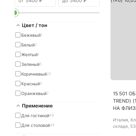
Цвет / тон
Бежевый
1
Белый
2
Желтый
1
Зеленый
5
Коричневый
22
Красный
9
15 501 О
Оранжевый
2
TREND) (
Применение
НА ФЛИЗ
Для гостиной
49
Италия
, К
Для столовой
49
складе, 53