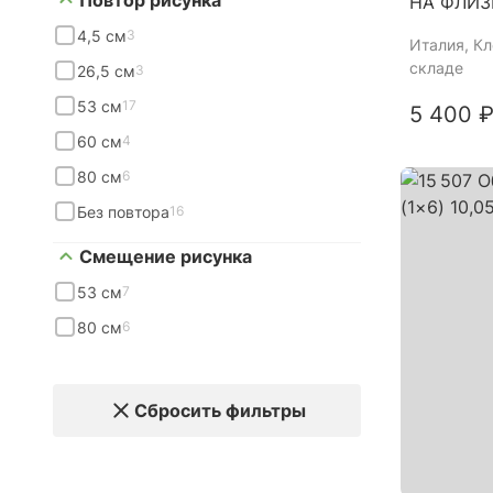
Повтор рисунка
НА ФЛИЗ
4,5 см
3
Италия
, К
складе
26,5 см
3
53 см
17
5 400 ₽
60 см
4
80 см
6
Без повтора
16
Смещение рисунка
53 см
7
80 см
6
Сбросить фильтры