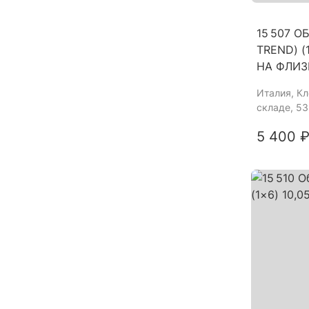
15 507 О
TREND) (
НА ФЛИЗ
Италия
, К
складе, 53
5 400 ₽