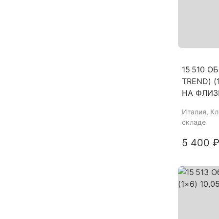
15 510 О
TREND) (
НА ФЛИЗ
Италия
, К
складе
5 400 ₽