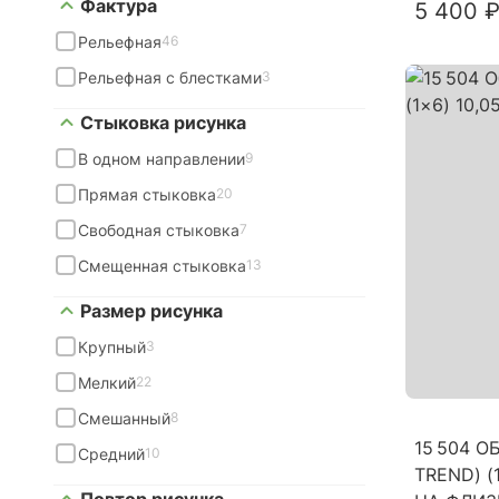
Фактура
5 400 ₽
Рельефная
46
Рельефная с блестками
3
Стыковка рисунка
В одном направлении
9
Прямая стыковка
20
Свободная стыковка
7
Смещенная стыковка
13
Размер рисунка
Крупный
3
Мелкий
22
Смешанный
8
15 504 О
Средний
10
TREND) (