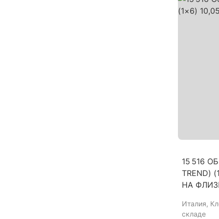
15 516 О
TREND) (
НА ФЛИЗ
Италия
, К
складе