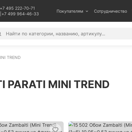
+7 495 222-70-71
Покупателям
Сотрудничество
|
+7 499 964-46-33
INI TREND
I PARATI MINI TREND