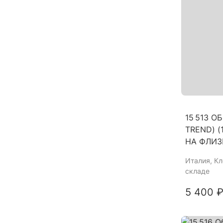
15 513 О
TREND) (
НА ФЛИЗ
Италия
, К
складе
5 400 ₽