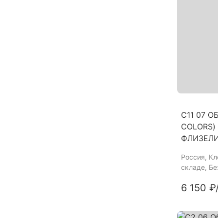
C11 07 О
COLORS) 
ФЛИЗЕЛ
Россия
, К
складе, Б
6 150 ₽