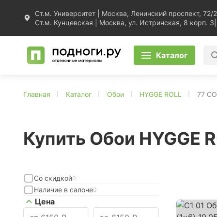
Ст.м. Университет | Москва, Ленинский проспект, 72/2
Ст.м. Кунцевская | Москва, ул. Истринская, 8 корп. 3
|
Каталог
Главная
Каталог
Обои
HYGGE ROLL
77 C
Купить Обои HYGGE 
Со скидкой
0
Наличие в салоне
0
Цена