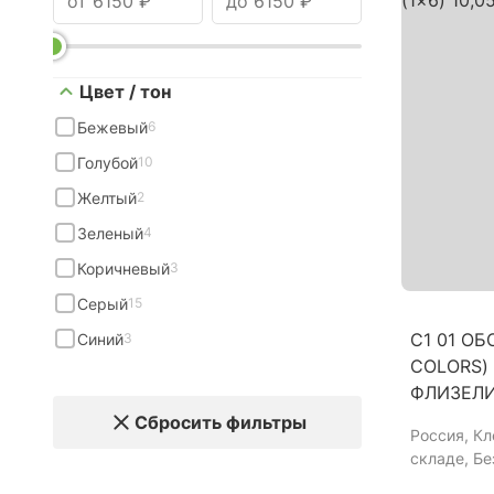
Цвет / тон
Бежевый
6
Голубой
10
Желтый
2
Зеленый
4
Коричневый
3
Серый
15
C1 01 ОБ
Синий
3
COLORS) 
ФЛИЗЕЛ
Сбросить фильтры
Россия
, К
складе, Б