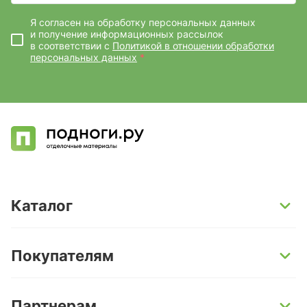
Я согласен на обработку персональных данных
и получение информационных рассылок
в соответствии с
Политикой в отношении обработки
персональных данных
*
Каталог
SPC-ламинат
Покупателям
Кварц-винил и LVT-плитка
Инженерная доска
Способы оплаты
Партнерам