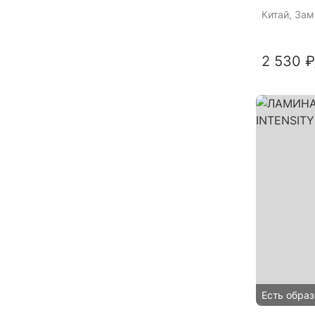
Китай
, За
2 530 ₽
Есть образ