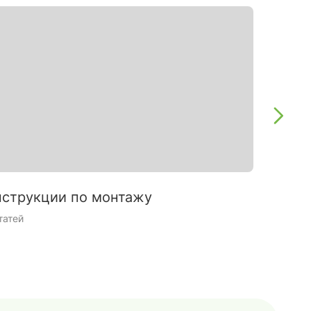
струкции по монтажу
Интерь
татей
9 статей