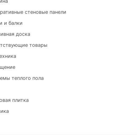
ина
ративные стеновые панели
и и балки
ивная доска
тствующие товары
ехника
щение
емы теплого пола
и
овая плитка
ика