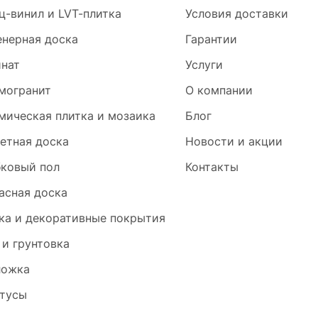
ц-винил и LVT-плитка
Условия доставки
нерная доска
Гарантии
нат
Услуги
могранит
О компании
мическая плитка и мозаика
Блог
етная доска
Новости и акции
ковый пол
Контакты
асная доска
ка и декоративные покрытия
 и грунтовка
ложка
тусы