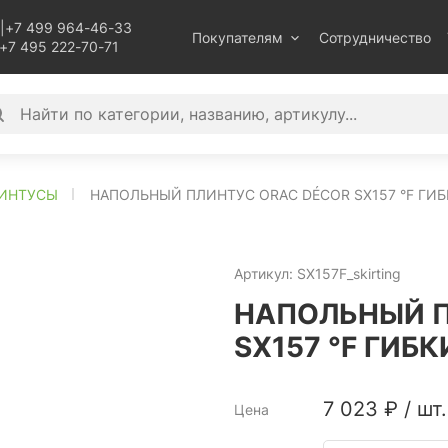
|
+7 499 964-46-33
Покупателям
Сотрудничество
+7 495 222-70-71
ИНТУСЫ
НАПОЛЬНЫЙ ПЛИНТУС ORAC DÉCOR SX157 °F ГИ
Артикул:
SX157F_skirting
НАПОЛЬНЫЙ П
SX157 °F ГИБ
7 023
₽
/
шт.
Цена