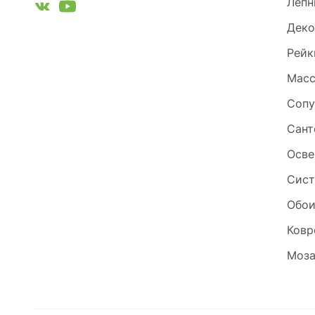
Лепн
Деко
Рейк
Масс
Сопу
Сант
Осве
Сист
Обо
Ковр
Моза