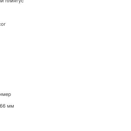
й плинтус
or
имер
х66 мм