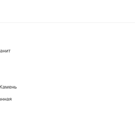
анит
Камень
анная