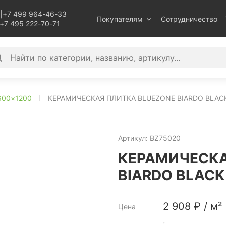
|
+7 499 964-46-33
Покупателям
Сотрудничество
+7 495 222-70-71
600×1200
КЕРАМИЧЕСКАЯ ПЛИТКА BLUEZONE BIARDO BLACK
Артикул:
BZ75020
КЕРАМИЧЕСКА
BIARDO BLACK
2 908
₽
/
м²
Цена