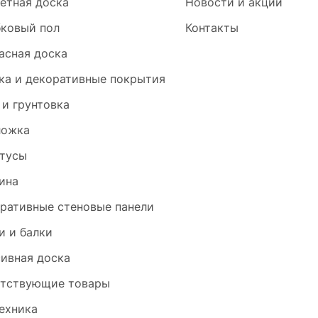
етная доска
Новости и акции
ковый пол
Контакты
асная доска
ка и декоративные покрытия
 и грунтовка
ложка
тусы
ина
ративные стеновые панели
и и балки
ивная доска
тствующие товары
ехника