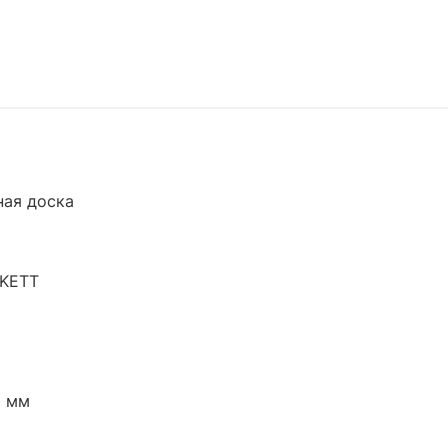
ая доска
RKETT
0 мм