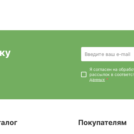
ку
Введите ваш e-mail
Я согласен на обраб
рассылок
в соответс
данных
*
талог
Покупателям