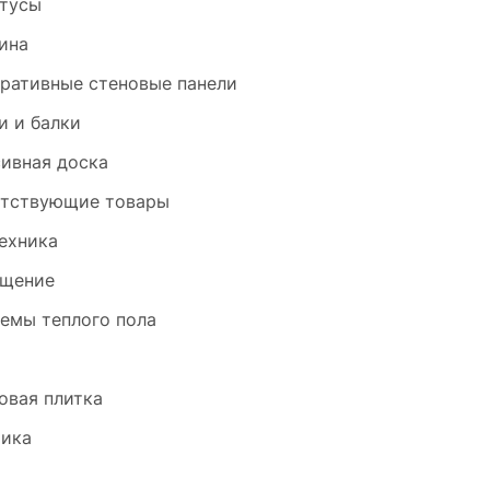
тусы
ина
ративные стеновые панели
и и балки
ивная доска
тствующие товары
ехника
щение
емы теплого пола
и
овая плитка
ика