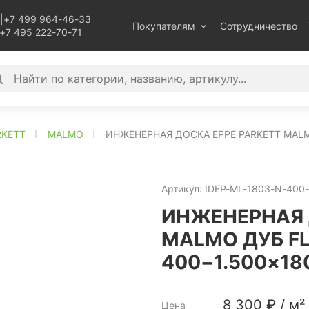
|
+7 499 964-46-33
Покупателям
Сотрудничество
+7 495 222-70-71
RKETT
MALMO
ИНЖЕНЕРНАЯ ДОСКА EPPE PARKETT MALM
Артикул:
IDEP-ML-1803-N-400
ИНЖЕНЕРНАЯ 
MALMO ДУБ FL
400−1.500×18
8 300
₽
/
м²
Цена