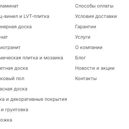
ламинат
Способы оплаты
ц-винил и LVT-плитка
Условия доставки
нерная доска
Гарантии
нат
Услуги
могранит
О компании
мическая плитка и мозаика
Блог
етная доска
Новости и акции
ковый пол
Контакты
асная доска
ка и декоративные покрытия
 и грунтовка
ложка