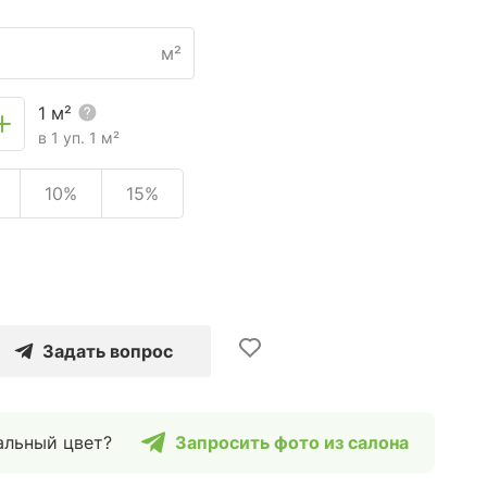
м²
1
м²
в 1 уп.
1
м²
10%
15%
Задать вопрос
альный цвет?
Запросить фото из салона