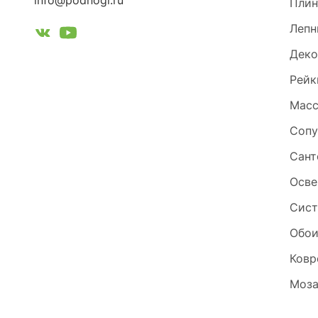
info@podnogi.ru
Плин
Лепн
Деко
Рейк
Масс
Сопу
Сант
Осве
Сист
Обо
Ковр
Моза