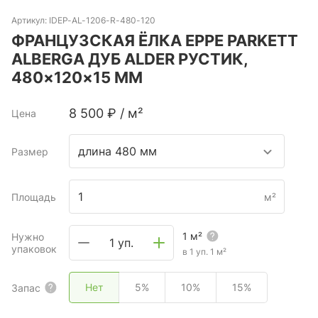
Артикул:
IDEP-AL-1206-R-480-120
ФРАНЦУЗСКАЯ ЁЛКА EPPE PARKETT
ALBERGA ДУБ ALDER РУСТИК,
480×120×15 ММ
8 500
₽
/
м²
Цена
длина 480 мм
Размер
Площадь
м²
1
м²
Нужно
1 уп.
упаковок
в 1 уп.
1
м²
Нет
5%
10%
15%
Запас