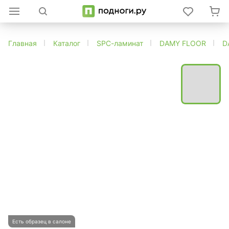
Главная
Каталог
SPC-ламинат
DAMY FLOOR
D
Есть образец в салоне