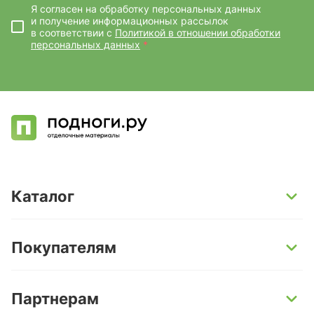
Я согласен на обработку персональных данных
и получение информационных рассылок
в соответствии с
Политикой в отношении обработки
персональных данных
*
Каталог
SPC-ламинат
Покупателям
Кварц-винил и LVT-плитка
Инженерная доска
Способы оплаты
Партнерам
Ламинат
Условия доставки