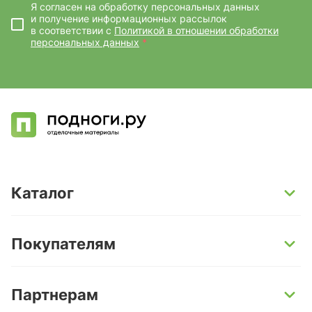
Я согласен на обработку персональных данных
и получение информационных рассылок
в соответствии с
Политикой в отношении обработки
персональных данных
*
Каталог
SPC-ламинат
Покупателям
Кварц-винил и LVT-плитка
Инженерная доска
Способы оплаты
Партнерам
Ламинат
Условия доставки