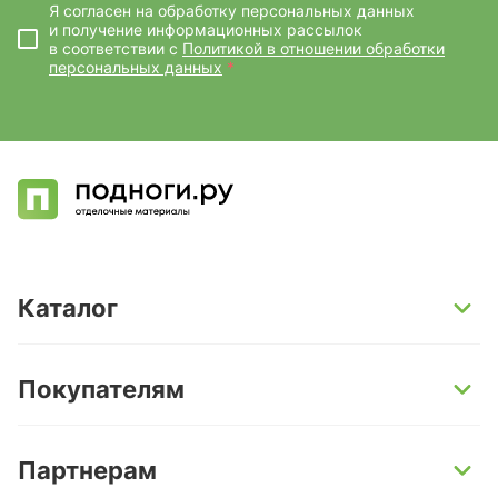
Я согласен на обработку персональных данных
и получение информационных рассылок
в соответствии с
Политикой в отношении обработки
персональных данных
*
Каталог
SPC-ламинат
Покупателям
Кварц-винил и LVT-плитка
Инженерная доска
Способы оплаты
Партнерам
Ламинат
Условия доставки