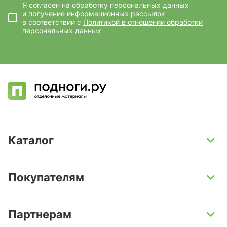
Я согласен на обработку персональных данных
и получение информационных рассылок
в соответствии с
Политикой в отношении обработки
персональных данных
*
Каталог
SPC-ламинат
Покупателям
Кварц-винил и LVT-плитка
Инженерная доска
Способы оплаты
Партнерам
Ламинат
Условия доставки