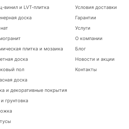
ц-винил и LVT-плитка
Условия доставки
нерная доска
Гарантии
нат
Услуги
могранит
О компании
мическая плитка и мозаика
Блог
етная доска
Новости и акции
ковый пол
Контакты
асная доска
ка и декоративные покрытия
 и грунтовка
ложка
тусы