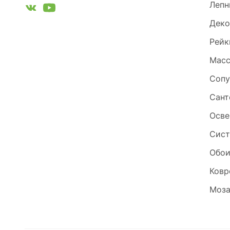
Лепн
Деко
Рейк
Масс
Сопу
Сант
Осве
Сист
Обо
Ковр
Моза