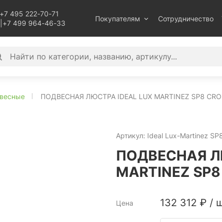
+7 495 222-70-71
Покупателям
Сотрудничество
|
+7 499 964-46-33
весные
ПОДВЕСНАЯ ЛЮСТРА IDEAL LUX MARTINEZ SP8 CRO
Артикул:
Ideal Lux-Martinez SP
ПОДВЕСНАЯ Л
MARTINEZ SP8
132 312
₽
/
ш
Цена