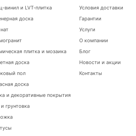
ц-винил и LVT-плитка
Условия доставки
нерная доска
Гарантии
нат
Услуги
могранит
О компании
мическая плитка и мозаика
Блог
етная доска
Новости и акции
ковый пол
Контакты
асная доска
ка и декоративные покрытия
 и грунтовка
ложка
тусы