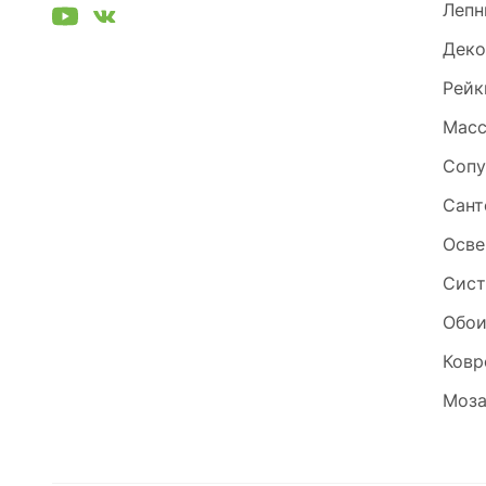
Лепн
Деко
Рейк
Масс
Сопу
Сант
Осве
Сист
Обо
Ковр
Моза