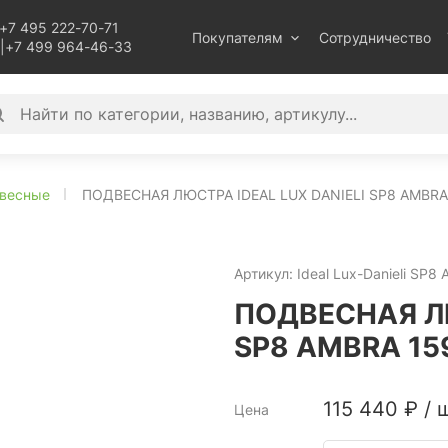
+7 495 222-70-71
Покупателям
Сотрудничество
|
+7 499 964-46-33
весные
ПОДВЕСНАЯ ЛЮСТРА IDEAL LUX DANIELI SP8 AMBRA
Артикул:
Ideal Lux-Danieli SP8
ПОДВЕСНАЯ ЛЮ
SP8 AMBRA 15
115 440
₽
/
ш
Цена