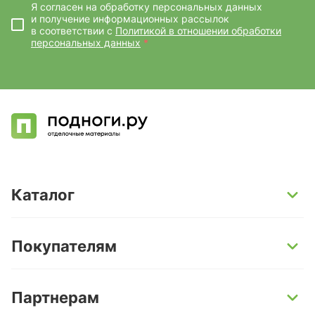
Я согласен на обработку персональных данных
и получение информационных рассылок
в соответствии с
Политикой в отношении обработки
персональных данных
*
Каталог
SPC-ламинат
Покупателям
Кварц-винил и LVT-плитка
Инженерная доска
Способы оплаты
Партнерам
Ламинат
Условия доставки