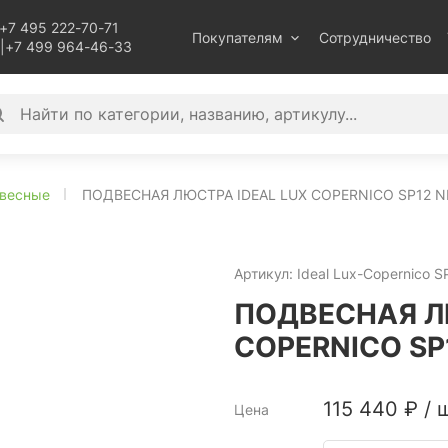
+7 495 222-70-71
Покупателям
Сотрудничество
|
+7 499 964-46-33
весные
ПОДВЕСНАЯ ЛЮСТРА IDEAL LUX COPERNICO SP12 NE
Артикул:
Ideal Lux-Copernico S
ПОДВЕСНАЯ Л
COPERNICO SP1
115 440
₽
/
ш
Цена