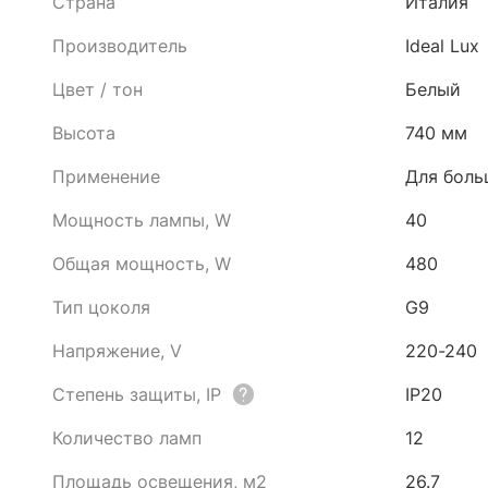
Страна
Италия
Производитель
Ideal Lux
Цвет / тон
Белый
Высота
740 мм
Применение
Для боль
Мощность лампы, W
40
Общая мощность, W
480
Тип цоколя
G9
Напряжение, V
220-240
Степень защиты, IP
IP20
Количество ламп
12
Площадь освещения, м2
26.7