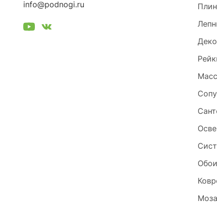
info@podnogi.ru
Плин
Лепн
Деко
Рейк
Масс
Сопу
Сант
Осве
Сист
Обо
Ковр
Моза