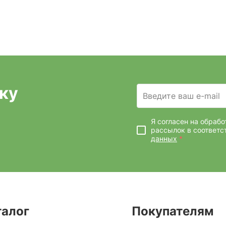
ку
Введите ваш e-mail
Я согласен на обраб
рассылок
в соответс
данных
*
талог
Покупателям