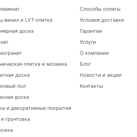
ламинат
Способы оплаты
ц-винил и LVT-плитка
Условия доставки
нерная доска
Гарантии
нат
Услуги
могранит
О компании
мическая плитка и мозаика
Блог
етная доска
Новости и акции
ковый пол
Контакты
асная доска
ка и декоративные покрытия
 и грунтовка
ложка