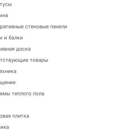
тусы
ина
ративные стеновые панели
и и балки
ивная доска
тствующие товары
ехника
щение
емы теплого пола
и
овая плитка
ика