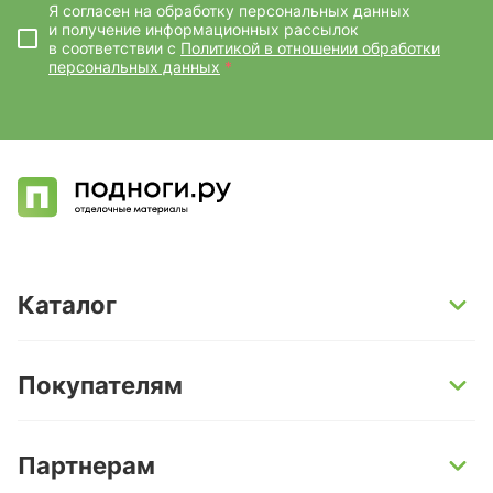
Я согласен на обработку персональных данных
и получение информационных рассылок
в соответствии с
Политикой в отношении обработки
персональных данных
*
Каталог
SPC-ламинат
Покупателям
Кварц-винил и LVT-плитка
Инженерная доска
Способы оплаты
Партнерам
Ламинат
Условия доставки