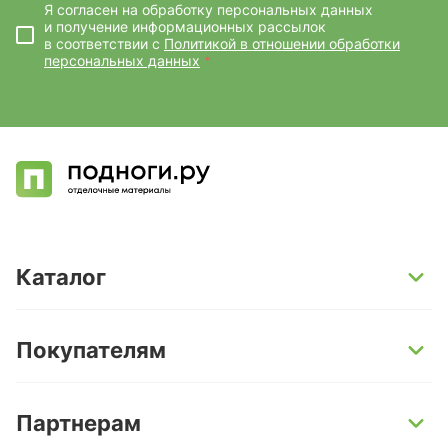
Я согласен на обработку персональных данных
и получение информационных рассылок
в соответствии с
Политикой в отношении обработки
персональных данных
*
Каталог
SPC-ламинат
Покупателям
Кварц-винил и LVT-плитка
Инженерная доска
Способы оплаты
Партнерам
Ламинат
Условия доставки