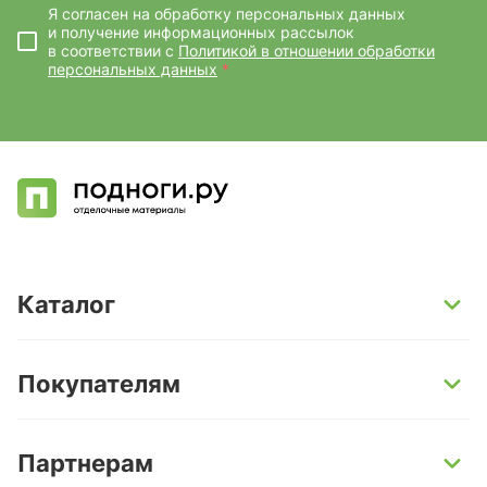
Я согласен на обработку персональных данных
и получение информационных рассылок
в соответствии с
Политикой в отношении обработки
персональных данных
*
Каталог
SPC-ламинат
Покупателям
Кварц-винил и LVT-плитка
Инженерная доска
Способы оплаты
Партнерам
Ламинат
Условия доставки