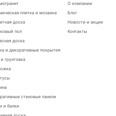
могранит
О компании
мическая плитка и мозаика
Блог
етная доска
Новости и акции
ковый пол
Контакты
асная доска
ка и декоративные покрытия
 и грунтовка
ложка
тусы
ина
ративные стеновые панели
и и балки
ивная доска