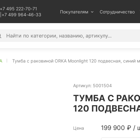
+7 495 222-70-71
Покупателям
Сотрудничество
|
+7 499 964-46-33
A
Тумба с раковиной ORKA Moonlight 120 подвесная, синий 
Артикул:
5001504
ТУМБА С РАК
120 ПОДВЕСН
199 900
₽
/
Цена