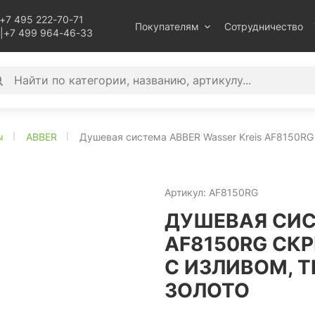
+7 495 222-70-71
Покупателям
Сотрудничество
|
+7 499 964-46-33
ы
ABBER
Душевая система ABBER Wasser Kreis AF8150RG 
Артикул:
AF8150RG
ДУШЕВАЯ СИС
AF8150RG СК
С ИЗЛИВОМ, Т
ЗОЛОТО