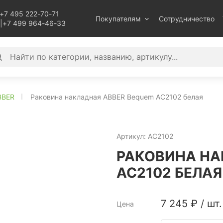
+7 495 222-70-71
Покупателям
Сотрудничество
|
+7 499 964-46-33
BBER
Раковина накладная ABBER Bequem AC2102 белая
Артикул:
AC2102
РАКОВИНА НА
AC2102 БЕЛАЯ
7 245
₽
/
шт.
Цена