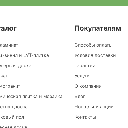
талог
Покупателям
ламинат
Способы оплаты
ц-винил и LVT-плитка
Условия доставки
нерная доска
Гарантии
нат
Услуги
могранит
О компании
мическая плитка и мозаика
Блог
етная доска
Новости и акции
ковый пол
Контакты
асная доска