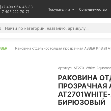
|
+7 499 964-46-33
Покупателям
Сотрудничество
+7 495 222-70-71
BBER
Раковина отдельностоящая прозрачная ABBER Kristall 
Артикул:
AT2701White-Aquamar
РАКОВИНА О
ПРОЗРАЧНАЯ A
AT2701WHITE
БИРЮЗОВЫЙ