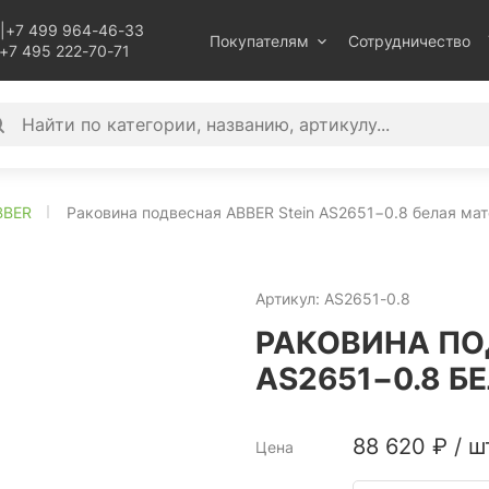
|
+7 499 964-46-33
Покупателям
Сотрудничество
+7 495 222-70-71
BBER
Раковина подвесная ABBER Stein AS2651−0.8 белая ма
Артикул:
AS2651-0.8
РАКОВИНА ПО
AS2651−0.8 Б
88 620
₽
/
ш
Цена