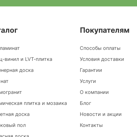
талог
Покупателям
ламинат
Способы оплаты
ц-винил и LVT-плитка
Условия доставки
нерная доска
Гарантии
нат
Услуги
могранит
О компании
мическая плитка и мозаика
Блог
етная доска
Новости и акции
ковый пол
Контакты
асная доска