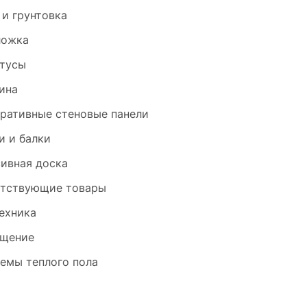
 и грунтовка
ложка
тусы
ина
ративные стеновые панели
и и балки
ивная доска
тствующие товары
ехника
щение
емы теплого пола
и