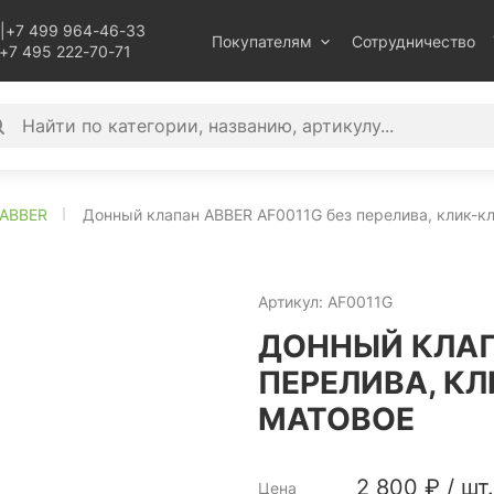
|
+7 499 964-46-33
Покупателям
Сотрудничество
+7 495 222-70-71
ABBER
Донный клапан ABBER AF0011G без перелива, клик-кл
Артикул:
AF0011G
ДОННЫЙ КЛАП
ПЕРЕЛИВА, КЛ
МАТОВОЕ
2 800
₽
/
шт.
Цена