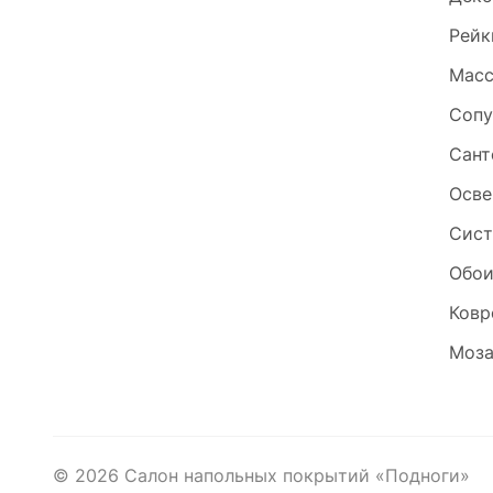
Рейк
Масс
Сопу
Сант
Осве
Сист
Обо
Ковр
Моза
©
2026
Салон напольных покрытий «Подноги»