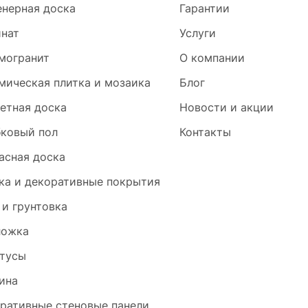
нерная доска
Гарантии
нат
Услуги
могранит
О компании
мическая плитка и мозаика
Блог
етная доска
Новости и акции
ковый пол
Контакты
асная доска
ка и декоративные покрытия
 и грунтовка
ложка
тусы
ина
ративные стеновые панели