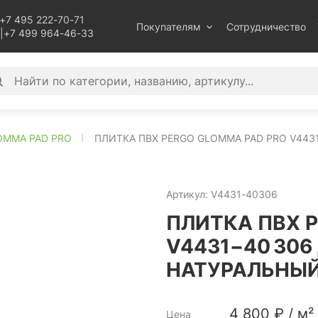
+7 495 222-70-71
Покупателям
Сотрудничество
|
+7 499 964-46-33
OMMA PAD PRO
ПЛИТКА ПВХ PERGO GLOMMA PAD PRO V443
Артикул:
V4431-40306
ПЛИТКА ПВХ 
V4431−40 306
НАТУРАЛЬНЫ
4 800
₽
/
м²
Цена