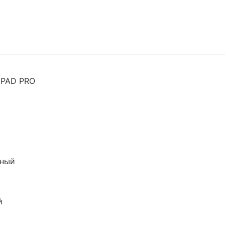
PAD PRO
ьный
й