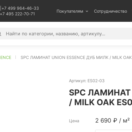
|
+7 499 964-46-33
Покупателям
Сотрудничество
+7 495 222-70-71
SENCE
SPC ЛАМИНАТ UNION ESSENCE ДУБ МИЛК / MILK OAK
Артикул:
ES02-03
SPC ЛАМИНАТ 
/ MILK OAK ES
2 690
₽
/
м²
Цена