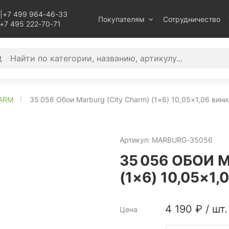
|
+7 499 964-46-33
Покупателям
Сотрудничество
+7 495 222-70-71
HARM
35 056 Обои Marburg (City Charm) (1×6) 10,05×1,06 вин
Артикул:
MARBURG-35056
35 056 ОБОИ 
(1×6) 10,05×1
4 190
₽
/
шт.
Цена