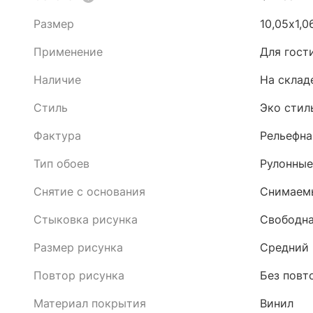
Размер
10,05х1,0
Применение
Для гост
Наличие
На склад
Стиль
Эко стил
Фактура
Рельефна
Тип обоев
Рулонные
Снятие с основания
Снимаемы
Стыковка рисунка
Свободна
Размер рисунка
Средний
Повтор рисунка
Без повт
Материал покрытия
Винил