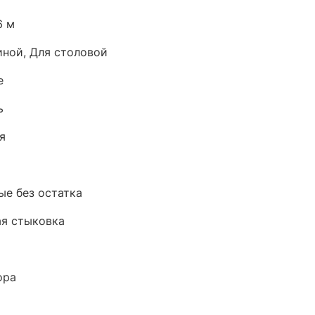
6 м
иной, Для столовой
е
ь
я
е без остатка
я стыковка
ора