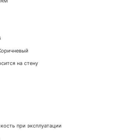
ARM
G
Коричневый
осится на стену
кость при эксплуатации
н