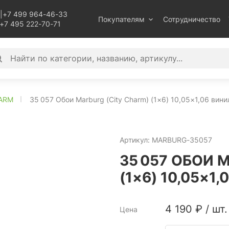
|
+7 499 964-46-33
Покупателям
Сотрудничество
+7 495 222-70-71
HARM
35 057 Обои Marburg (City Charm) (1×6) 10,05×1,06 вин
Артикул:
MARBURG-35057
35 057 ОБОИ 
(1×6) 10,05×1
4 190
₽
/
шт.
Цена