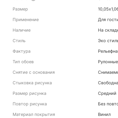
Размер
10,05х1,0
Применение
Для гост
Наличие
На склад
Стиль
Эко стил
Фактура
Рельефна
Тип обоев
Рулонные
Снятие с основания
Снимаемы
Стыковка рисунка
Свободна
Размер рисунка
Средний
Повтор рисунка
Без повт
Материал покрытия
Винил