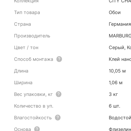
Коллекция
CITY CH
Тип товара
Обои
Страна
Германия
Производитель
MARBUR
Цвет / тон
Серый, К
Способ монтажа
Клей нан
Длина
10,05 м
Ширина
1,06 м
Вес упаковки, кг
3 кг
Количество в уп.
6 шт.
Влагостойкость
Водостой
Основа
Флизели