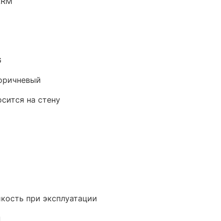
ARM
G
оричневый
осится на стену
кость при эксплуатации
н