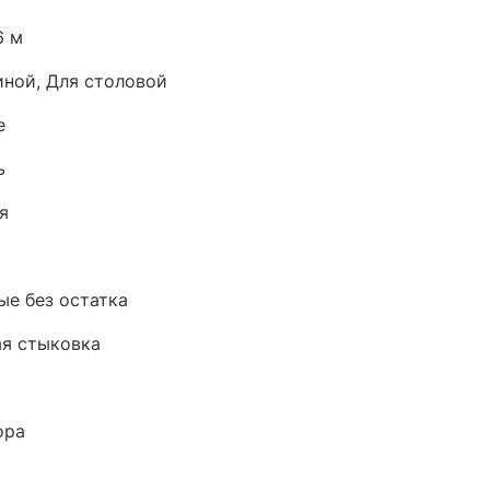
6 м
иной, Для столовой
е
ь
я
е без остатка
я стыковка
ора