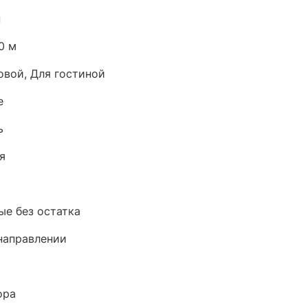
н
00 м
овой, Для гостиной
е
ь
я
е без остатка
направлении
ора