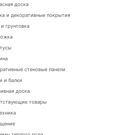
асная доска
ка и декоративные покрытия
 и грунтовка
ложка
тусы
ина
ративные стеновые панели
и и балки
ивная доска
тствующие товары
ехника
щение
емы теплого пола