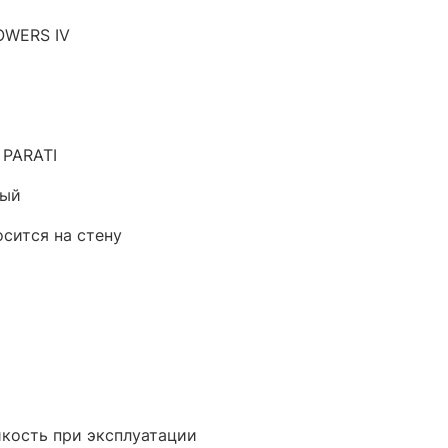
OWERS IV
 PARATI
вый
осится на стену
кость при эксплуатации