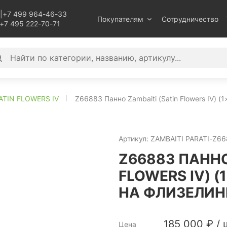
|
+7 499 964-46-33
Покупателям
Сотрудничество
+7 495 222-70-71
ATIN FLOWERS IV
Z66883 Панно Zambaiti (Satin Flowers IV) (
Артикул:
ZAMBAITI PARATI-Z6
Z66883 ПАННО
FLOWERS IV) (
НА ФЛИЗЕЛИН
185 000
₽
/
Цена