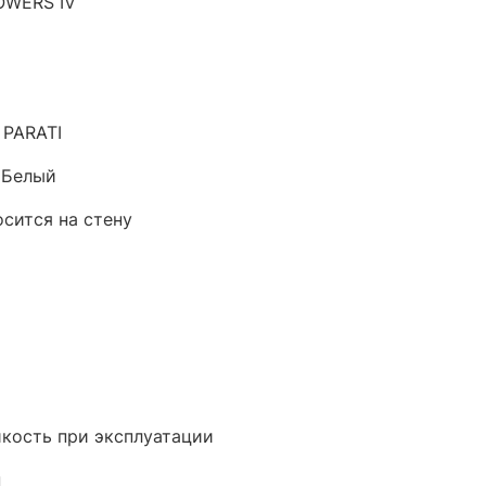
OWERS IV
 PARATI
 Белый
осится на стену
кость при эксплуатации
н