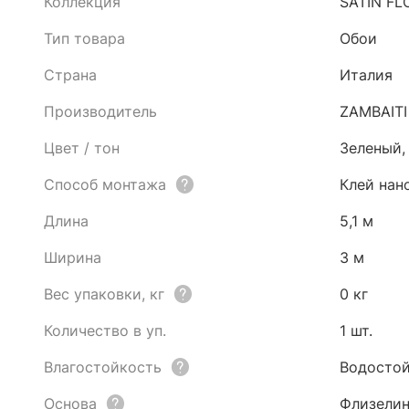
Коллекция
SATIN FL
Тип товара
Обои
Страна
Италия
Производитель
ZAMBAITI
Цвет / тон
Зеленый,
Способ монтажа
Клей нан
Длина
5,1 м
Ширина
3 м
Вес упаковки, кг
0 кг
Количество в уп.
1 шт.
Влагостойкость
Водостой
Основа
Флизели