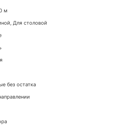
00 м
иной, Для столовой
е
ь
я
е без остатка
направлении
ора