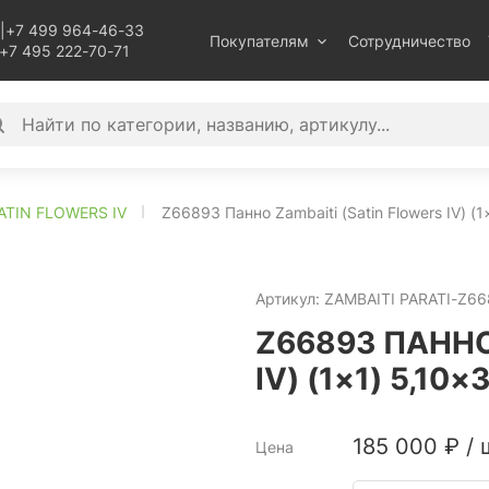
|
+7 499 964-46-33
Покупателям
Сотрудничество
+7 495 222-70-71
ATIN FLOWERS IV
Z66893 Панно Zambaiti (Satin Flowers IV) (
Артикул:
ZAMBAITI PARATI-Z6
Z66893 ПАННО
IV) (1×1) 5,1
185 000
₽
/
Цена