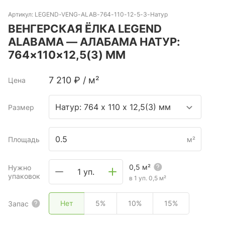
Артикул:
LEGEND-VENG-ALAB-764-110-12-5-3-Натур
ВЕНГЕРСКАЯ ЁЛКА LEGEND
ALABAMA — АЛАБАМА НАТУР:
764×110×12,5(3) ММ
7 210
₽
/
м²
Цена
Натур: 764 х 110 х 12,5(3) мм
Размер
Площадь
м²
0,5
м²
Нужно
1 уп.
упаковок
в 1 уп.
0,5
м²
Нет
5%
10%
15%
Запас