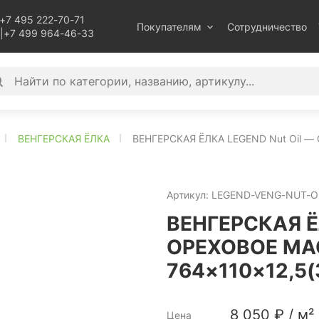
+7 495 222-70-71
Покупателям
Сотрудничество
|
+7 499 964-46-33
ВЕНГЕРСКАЯ ЁЛКА
ВЕНГЕРСКАЯ ЁЛКА LEGEND Nut Oil —
Артикул:
LEGEND-VENG-NUT-OI
ВЕНГЕРСКАЯ Ё
ОРЕХОВОЕ МА
764×110×12,5(
8 050
₽
/
м²
Цена