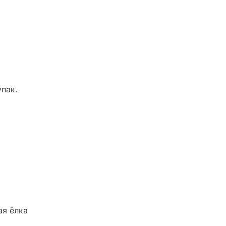
упак.
ая ёлка