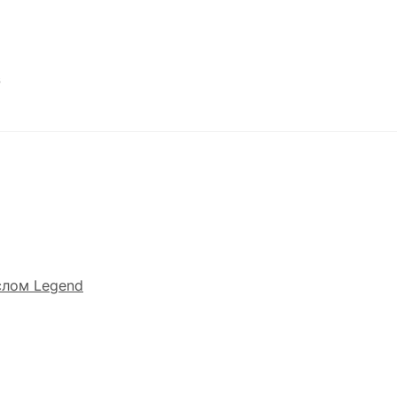
з
слом Legend