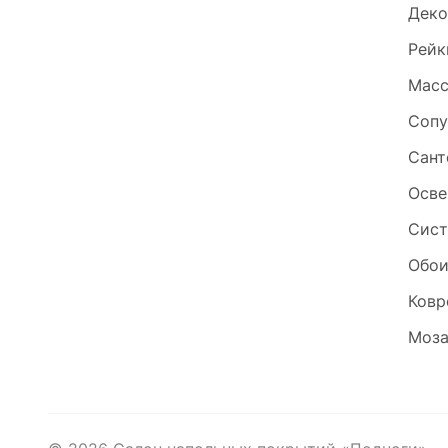
Деко
Рейк
Масс
Сопу
Сант
Осве
Сист
Обо
Ковр
Моза