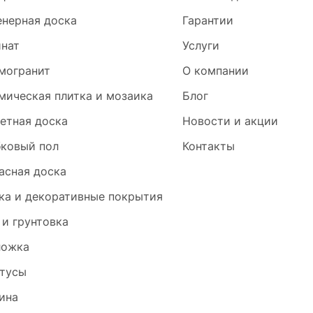
нерная доска
Гарантии
нат
Услуги
могранит
О компании
мическая плитка и мозаика
Блог
етная доска
Новости и акции
ковый пол
Контакты
асная доска
ка и декоративные покрытия
 и грунтовка
ложка
тусы
ина