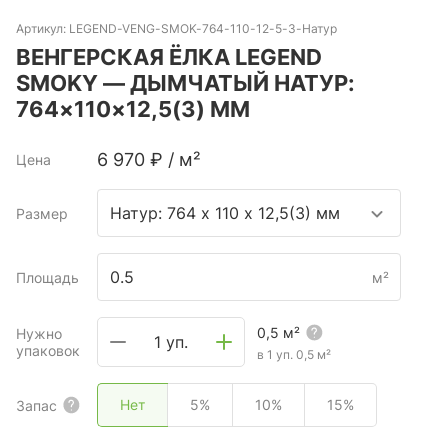
Артикул:
LEGEND-VENG-SMOK-764-110-12-5-3-Натур
ВЕНГЕРСКАЯ ЁЛКА LEGEND
SMOKY — ДЫМЧАТЫЙ НАТУР:
764×110×12,5(3) ММ
6 970
₽
/
м²
Цена
Натур: 764 х 110 х 12,5(3) мм
Размер
Площадь
м²
0,5
м²
Нужно
1 уп.
упаковок
в 1 уп.
0,5
м²
Нет
5%
10%
15%
Запас