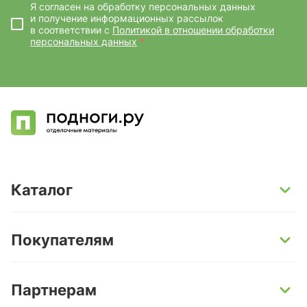
Я согласен на обработку персональных данных
и получение информационных рассылок
в соответствии с
Политикой в отношении обработки
персональных данных
*
Каталог
SPC-ламинат
Покупателям
Кварц-винил и LVT-плитка
Инженерная доска
Способы оплаты
Партнерам
Ламинат
Условия доставки