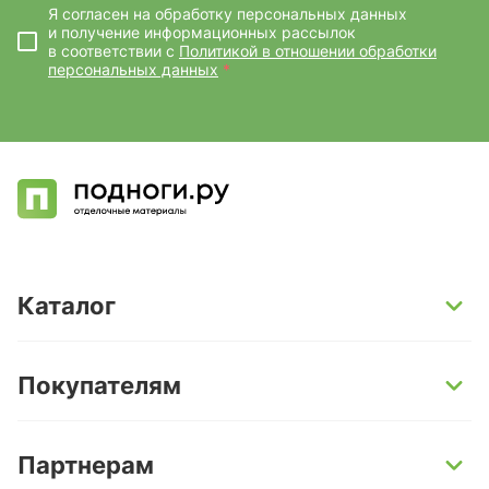
Я согласен на обработку персональных данных
и получение информационных рассылок
в соответствии с
Политикой в отношении обработки
персональных данных
*
Каталог
SPC-ламинат
Покупателям
Кварц-винил и LVT-плитка
Инженерная доска
Способы оплаты
Партнерам
Ламинат
Условия доставки