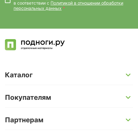
в соответствии с
Политикой в отношении обработки
персональных данных
*
Каталог
SPC-ламинат
Покупателям
Кварц-винил и LVT-плитка
Инженерная доска
Способы оплаты
Партнерам
Ламинат
Условия доставки
Керамогранит
Гарантии
Поставщикам