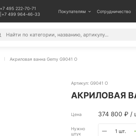
+7 495 222-70-71
Покупателям
Сотрудничество
|
+7 499 964-46-33
Акриловая ванна Gemy G9041 O
Артикул:
G9041 O
АКРИЛОВАЯ В
374 800
₽
/
Цена
Нужно
1 шт.
штук