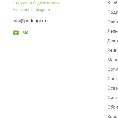
Клей
Открыть в Яндекс.Картах
Написать в Telegram
Под
info@podnogi.ru
Плин
Лепн
Деко
Рейк
Масс
Сопу
Сант
Осве
Сист
Обо
Ковр