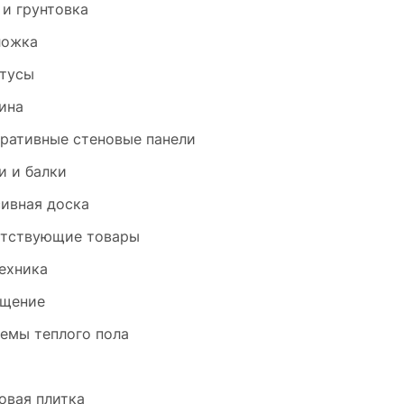
 и грунтовка
ложка
тусы
ина
ративные стеновые панели
и и балки
ивная доска
тствующие товары
ехника
щение
емы теплого пола
и
овая плитка