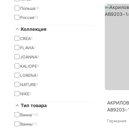
Польша
18
Россия
52
Коллекция
CREA
6
FLAVIA
2
JOANNA
9
KALIOPE
6
LORENA
4
NATURE
4
NIKE
2
АКРИЛОВ
Тип товара
AB9203−1
Ванна
136
Германия
Ванны
13