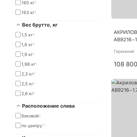
160 кг
1
163 кг
1
Вес брутто, кг
АКРИЛОВ
1,5 кг
2
AB9216−1
1,6 кг
2
Германия
1,9 кг
1
108 800
1,98 кг
1
2,3 кг
2
2,5 кг
1
2,6 кг
1
Расположение слива
боковой
2
по центру
11