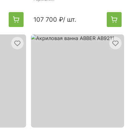
107 700 ₽
/ шт.