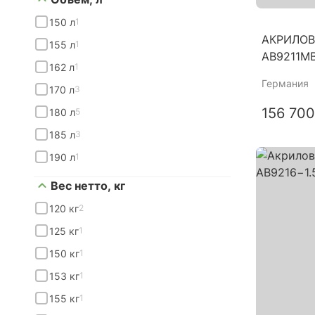
150 л
1
АКРИЛОВ
155 л
1
AB9211M
162 л
1
Германия
170 л
3
156 700
180 л
5
185 л
3
190 л
1
Вес нетто, кг
120 кг
2
125 кг
1
150 кг
1
153 кг
1
155 кг
1