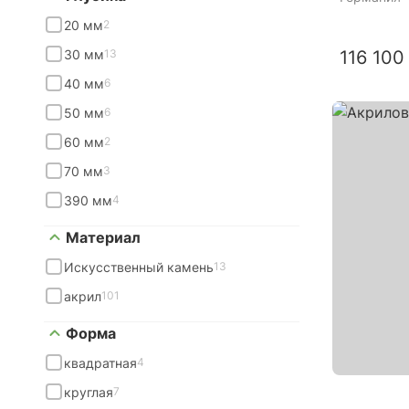
20 мм
2
30 мм
13
116 100
40 мм
6
50 мм
6
60 мм
2
70 мм
3
390 мм
4
Материал
Искусственный камень
13
акрил
101
Форма
квадратная
4
круглая
7