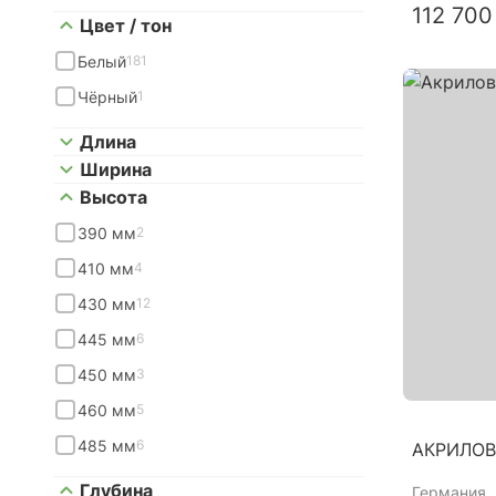
112 700
Цвет / тон
Белый
181
Чёрный
1
Длина
Ширина
Высота
390 мм
2
410 мм
4
430 мм
12
445 мм
6
450 мм
3
460 мм
5
485 мм
6
АКРИЛОВ
Глубина
Германия