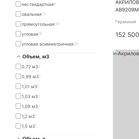
АКРИЛОВ
нестандартная
6
AB9209M
овальная
10
Германия
прямоугольная
38
152 500
угловая
16
угловая асимметричная
30
Объем, м3
0,72 м3
3
0,99 м3
1
1,01 м3
1
1,03 м3
2
1,09 м3
1
1,2 м3
1
1,5 м3
1
Объем, л