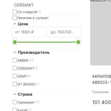
CERSANIT
Со скидкой
33
Наличие в салоне
0
Цена
Производитель
ABBER
226
CERSANIT
70
АКРИЛОВ
GEMY
98
AB9203−1
NT BAGNO
13
Германия
Страна
101 400
Германия
226
Китай
111