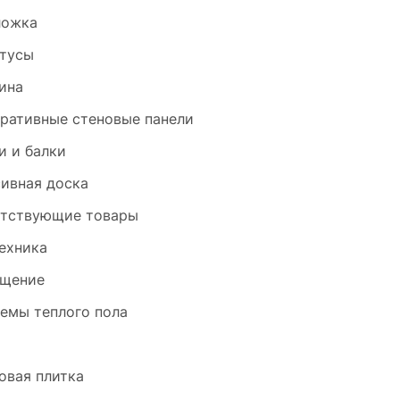
ложка
тусы
ина
ративные стеновые панели
и и балки
ивная доска
тствующие товары
ехника
щение
емы теплого пола
и
овая плитка