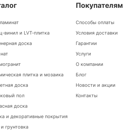
талог
Покупателям
ламинат
Способы оплаты
ц-винил и LVT-плитка
Условия доставки
нерная доска
Гарантии
нат
Услуги
могранит
О компании
мическая плитка и мозаика
Блог
етная доска
Новости и акции
ковый пол
Контакты
асная доска
ка и декоративные покрытия
 и грунтовка