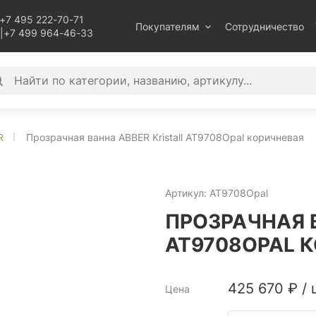
+7 495 222-70-71
Покупателям
Сотрудничество
|
+7 499 964-46-33
R
Прозрачная ванна ABBER Kristall AT9708Opal коричневая
Артикул:
AT9708Opal
ПРОЗРАЧНАЯ В
AT9708OPAL 
425 670
₽
/
Цена