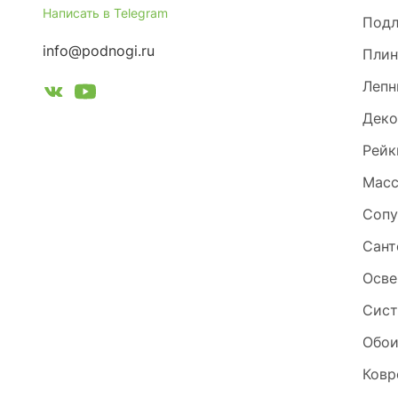
Написать в Telegram
Под
info@podnogi.ru
Плин
Лепн
Деко
Рейк
Масс
Сопу
Сант
Осве
Сист
Обо
Ковр