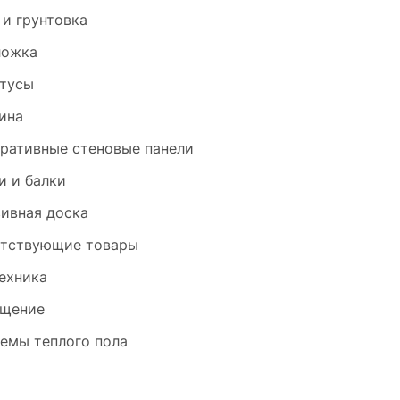
 и грунтовка
ложка
тусы
ина
ративные стеновые панели
и и балки
ивная доска
тствующие товары
ехника
щение
емы теплого пола
и