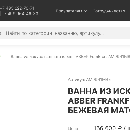
+7 495 222-70-71
Покупателям
Сотрудничество
|
+7 499 964-46-33
R
Ванна из искусственного камня ABBER Frankfurt AM9941M
Артикул:
AM9941MBE
ВАННА ИЗ ИС
ABBER FRANK
БЕЖЕВАЯ МАТ
166 600
₽
/
Цена