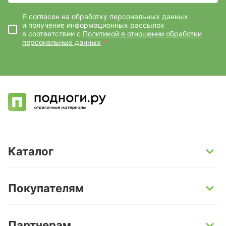
Я согласен на обработку персональных данных
и получение информационных рассылок
в соответствии с
Политикой в отношении обработки
персональных данных
*
Каталог
SPC-ламинат
Покупателям
Кварц-винил и LVT-плитка
Инженерная доска
Способы оплаты
Партнерам