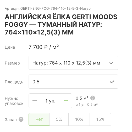
Артикул:
GERTI-ENG-FOG-764-110-12-5-3-Натур
АНГЛИЙСКАЯ ЁЛКА GERTI MOODS
FOGGY — ТУМАННЫЙ НАТУР:
764×110×12,5(3) ММ
7 700
₽
/
м²
Цена
Натур: 764 х 110 х 12,5(3) мм
Размер
Площадь
м²
0,5
м²
Нужно
1 уп.
упаковок
в 1 уп.
0,5
м²
Нет
5%
10%
15%
Запас